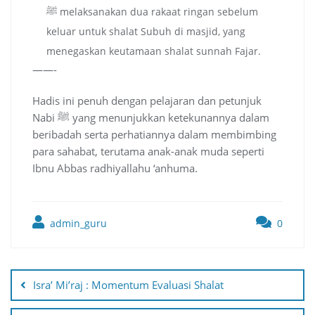
ﷺ melaksanakan dua rakaat ringan sebelum
keluar untuk shalat Subuh di masjid, yang
menegaskan keutamaan shalat sunnah Fajar.
——-
Hadis ini penuh dengan pelajaran dan petunjuk
Nabi ﷺ yang menunjukkan ketekunannya dalam
beribadah serta perhatiannya dalam membimbing
para sahabat, terutama anak-anak muda seperti
Ibnu Abbas radhiyallahu ‘anhuma.
admin_guru
0
Post
navigation
Isra’ Mi’raj : Momentum Evaluasi Shalat