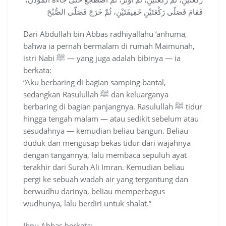
فَقامَ فَصَلّى رَكْعَتَيْنِ خَفِيفَتَيْنِ، ثُمَّ خَرَجَ فَصَلّى الصُّبْحَ
Dari Abdullah bin Abbas radhiyallahu ‘anhuma,
bahwa ia pernah bermalam di rumah Maimunah,
istri Nabi ﷺ — yang juga adalah bibinya — ia
berkata:
“Aku berbaring di bagian samping bantal,
sedangkan Rasulullah ﷺ dan keluarganya
berbaring di bagian panjangnya. Rasulullah ﷺ tidur
hingga tengah malam — atau sedikit sebelum atau
sesudahnya — kemudian beliau bangun. Beliau
duduk dan mengusap bekas tidur dari wajahnya
dengan tangannya, lalu membaca sepuluh ayat
terakhir dari Surah Ali Imran. Kemudian beliau
pergi ke sebuah wadah air yang tergantung dan
berwudhu darinya, beliau memperbagus
wudhunya, lalu berdiri untuk shalat.”
Ibnu Abbas berkata: