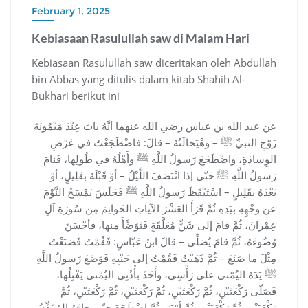
February 1, 2025
Kebiasaan Rasulullah saw di Malam Hari
Kebiasaan Rasulullah saw diceritakan oleh Abdullah
bin Abbas yang ditulis dalam kitab Shahih Al-
Bukhari berikut ini
عن عبد الله بن عباس رضي الله عنهما أنَّهُ باتَ عِنْدَ مَيْمُونَةَ
زَوْجِ النبيِّ ﷺ – وهْيَخالَتُهُ – قالَ: فاضْطَجَعْتُ في عَرْضِ
الوِسادَةِ، واضْطَجَعَ رَسولُ اللَّهِ ﷺ وأَهْلُهُ في طُولِها، فَنامَ
رَسولُ اللَّهِ ﷺ حتّى إذا انْتَصَفَ اللَّيْلُ – أوْ قَبْلَهُ بقَلِيلٍ، أوْ
بَعْدَهُ بقَلِيلٍ – اسْتَيْقَظَ رَسولُ اللَّهِ ﷺ فَجَلَسَ يَمْسَحُ النَّوْمَ
عن وجْهِهِ بيَدِهِ ثُمَّ قَرَأَ العَشْرَ الآياتِ الخَواتِمَ مِن سُورَةِ آلِ
عِمْرانَ، ثُمَّ قامَ إلى شَنٍّ مُعَلَّقَةٍ فَتَوَضَّأَ منها، فأحْسَنَ
وُضُوءَهُ، ثُمَّ قامَ يُصَلِّي – قالَ ابنُ عَبّاسٍ: فَقُمْتُ فَصَنَعْتُ
مِثْلَ ما صَنَعَ – ثُمَّ ذَهَبْتُ فَقُمْتُ إلى جَنْبِهِ فَوَضَعَ رَسولُ اللَّهِ
ﷺ يَدَهُ اليُمْنى على رَأْسِي، وأَخَذَ بأُذُنِي اليُمْنى يَفْتِلُها،
فَصَلّى رَكْعَتَيْنِ، ثُمَّ رَكْعَتَيْنِ، ثُمَّ رَكْعَتَيْنِ، ثُمَّ رَكْعَتَيْنِ، ثُمَّ
رَكْعَتَيْنِ، ثُمَّ رَكْعَتَيْنِ، ثُمَّ أوْتَرَ، ثُمَّ اضْطَجَعَ حتّى جاءَهُ المُؤَذِّنُ،