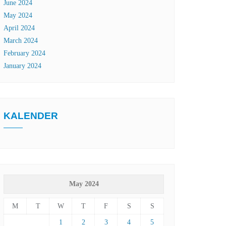
June 2024
May 2024
April 2024
March 2024
February 2024
January 2024
KALENDER
May 2024
M
T
W
T
F
S
S
1
2
3
4
5