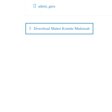
admin_guru
Post
navigation
Download Materi Komite Madrasah