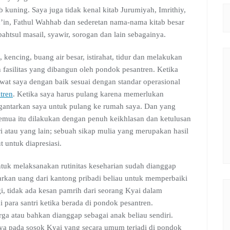
uning. Saya juga tidak kenal kitab Jurumiyah, Imrithiy,
Mu’in, Fathul Wahhab dan sederetan nama-nama kitab besar
bahtsul masail, syawir, sorogan dan lain sebagainya.
 kencing, buang air besar, istirahat, tidur dan melakukan
fasilitas yang dibangun oleh pondok pesantren. Ketika
wat saya dengan baik sesuai dengan standar operasional
tren
. Ketika saya harus pulang karena memerlukan
ngantarkan saya untuk pulang ke rumah saya. Dan yang
semua itu dilakukan dengan penuh keikhlasan dan ketulusan
 atau yang lain; sebuah sikap mulia yang merupakan hasil
t untuk diapresiasi.
untuk melaksanakan rutinitas keseharian sudah dianggap
uarkan uang dari kantong pribadi beliau untuk memperbaiki
agi, tidak ada kesan pamrih dari seorang Kyai dalam
para santri ketika berada di pondok pesantren.
ga atau bahkan dianggap sebagai anak beliau sendiri.
a pada sosok Kyai yang secara umum terjadi di pondok