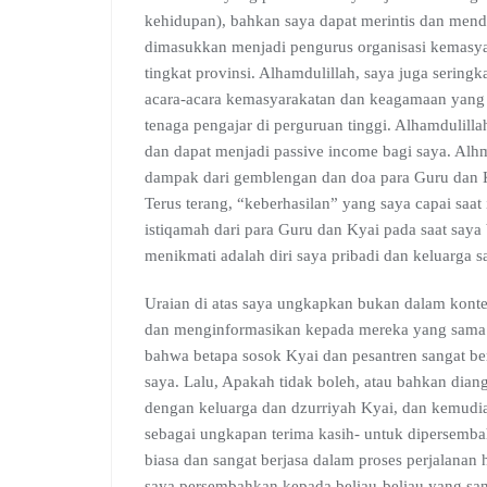
kehidupan), bahkan saya dapat merintis dan mendi
dimasukkan menjadi pengurus organisasi kemasya
tingkat provinsi. Alhamdulillah, saya juga sering
acara-acara kemasyarakatan dan keagamaan yang l
tenaga pengajar di perguruan tinggi. Alhamdulilla
dan dapat menjadi passive income bagi saya. Alhm
dampak dari gemblengan dan doa para Guru dan Ky
Terus terang, “keberhasilan” yang saya capai saat
istiqamah dari para Guru dan Kyai pada saat saya
menikmati adalah diri saya pribadi dan keluarga s
Uraian di atas saya ungkapkan bukan dalam kont
dan menginformasikan kepada mereka yang sama 
bahwa betapa sosok Kyai dan pesantren sangat be
saya. Lalu, Apakah tidak boleh, atau bahkan diang
dengan keluarga dan dzurriyah Kyai, dan kemudian
sebagai ungkapan terima kasih- untuk dipersemba
biasa dan sangat berjasa dalam proses perjalana
saya persembahkan kepada beliau-beliau yang sang