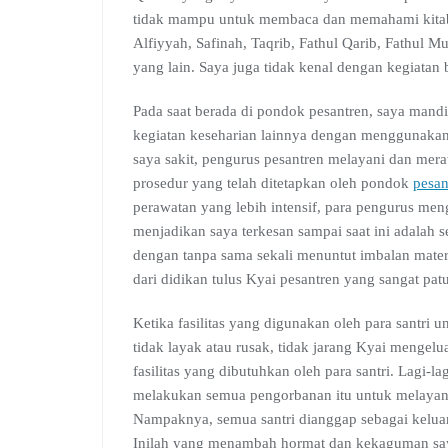
tidak mampu untuk membaca dan memahami kitab k
Alfiyyah, Safinah, Taqrib, Fathul Qarib, Fathul 
yang lain. Saya juga tidak kenal dengan kegiatan 
Pada saat berada di pondok pesantren, saya mandi,
kegiatan keseharian lainnya dengan menggunakan 
saya sakit, pengurus pesantren melayani dan mera
prosedur yang telah ditetapkan oleh pondok
pesan
perawatan yang lebih intensif, para pengurus me
menjadikan saya terkesan sampai saat ini adalah 
dengan tanpa sama sekali menuntut imbalan materi
dari didikan tulus Kyai pesantren yang sangat patu
Ketika fasilitas yang digunakan oleh para santri 
tidak layak atau rusak, tidak jarang Kyai mengel
fasilitas yang dibutuhkan oleh para santri. Lagi-l
melakukan semua pengorbanan itu untuk melayani 
Nampaknya, semua santri dianggap sebagai keluar
Inilah yang menambah hormat dan kekaguman say