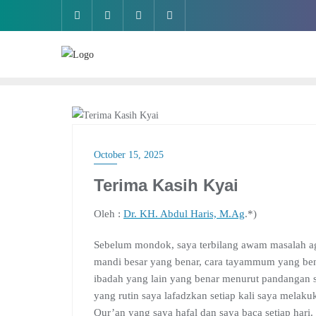
Skip
to
content
ARTIKEL
October 15, 2025
Terima Kasih Kyai
Oleh :
Dr. KH. Abdul Haris, M.Ag
.*)
Sebelum mondok, saya terbilang awam masalah aga
mandi besar yang benar, cara tayammum yang bena
ibadah yang lain yang benar menurut pandangan sy
yang rutin saya lafadzkan setiap kali saya melaku
Qur’an yang saya hafal dan saya baca setiap hari.