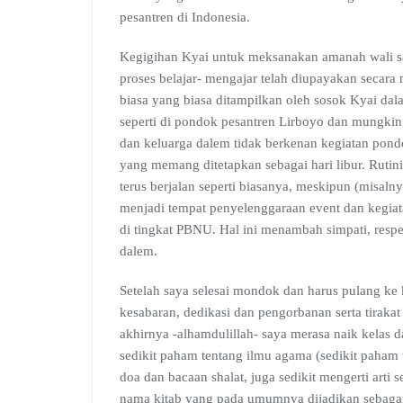
pesantren di Indonesia.
Kegigihan Kyai untuk meksanakan amanah wali san
proses belajar- mengajar telah diupayakan secara 
biasa yang biasa ditampilkan oleh sosok Kyai dal
seperti di pondok pesantren Lirboyo dan mungkin 
dan keluarga dalem tidak berkenan kegiatan pondo
yang memang ditetapkan sebagai hari libur. Rutini
terus berjalan seperti biasanya, meskipun (misal
menjadi tempat penyelenggaraan event dan kegi
di tingkat PBNU. Hal ini menambah simpati, res
dalem.
Setelah saya selesai mondok dan harus pulang ke
kesabaran, dedikasi dan pengorbanan serta tiraka
akhirnya -alhamdulillah- saya merasa naik kelas
sedikit paham tentang ilmu agama (sedikit paham
doa dan bacaan shalat, juga sedikit mengerti arti 
nama kitab yang pada umumnya dijadikan sebagai