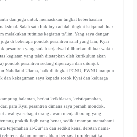
tri dan juga untuk memastikan tingkat keberhasilan
maksimal. Salah satu buktinya adalah tingkat istiqamah luar
am melakukan rutinitas kegiatan ta’lim. Yang saya dengar
juga di beberapa pondok pesantren salaf yang lain, Kyai
k pesantren yang sudah terjadwal diliburkan di luar waktu
tas kegiatan yang telah ditetapkan oleh kurikulum akan
nya) pondok pesantren sedang dipercaya dan ditunjuk
atan Nahdlatul Ulama, baik di tingkat PCNU, PWNU maupun
pek dan kekaguman saya kepada sosok Kyai dan keluarga
 kampung halaman, berkat keikhlasan, keistiqamahan,
t dari para Kyai pesantren dimana saya pernah mondok,
 dari awalnya sebagai orang awam menjadi orang yang
 tentang praktik fiqih yang benar, sedikit mampu memahami
serta terjemahan al-Qur’an dan sedikit kenal deretan nama-
 referensi dalam memecahkan berbagai problematika