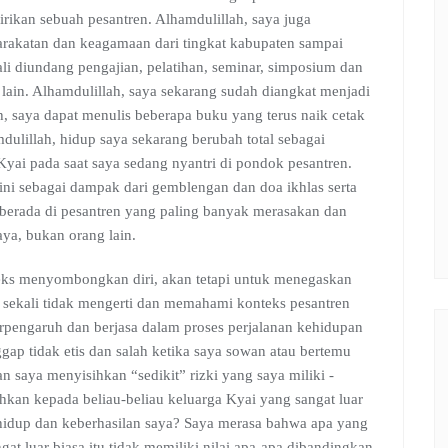
rikan sebuah pesantren. Alhamdulillah, saya juga
rakatan dan keagamaan dari tingkat kabupaten sampai
kali diundang pengajian, pelatihan, seminar, simposium dan
ain. Alhamdulillah, saya sekarang sudah diangkat menjadi
h, saya dapat menulis beberapa buku yang terus naik cetak
dulillah, hidup saya sekarang berubah total sebagai
ai pada saat saya sedang nyantri di pondok pesantren.
 ini sebagai dampak dari gemblengan dan doa ikhlas serta
 berada di pesantren yang paling banyak merasakan dan
aya, bukan orang lain.
eks menyombongkan diri, akan tetapi untuk menegaskan
sekali tidak mengerti dan memahami konteks pesantren
rpengaruh dan berjasa dalam proses perjalanan kehidupan
gap tidak etis dan salah ketika saya sowan atau bertemu
 saya menyisihkan “sedikit” rizki yang saya miliki -
hkan kepada beliau-beliau keluarga Kyai yang sangat luar
n hidup dan keberhasilan saya? Saya merasa bahwa apa yang
at luar biasa itu tidak memiliki nilai apa-apa dibandingkan