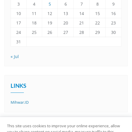
3
4
5
6
7
8
9
10
11
12
13
14
15
16
17
18
19
20
21
22
23
24
25
26
27
28
29
30
31
« Jul
LINKS
Mihwar.ID
This site uses cookies to improve your online experience, allow
you to share content on social media, measure traffic to this