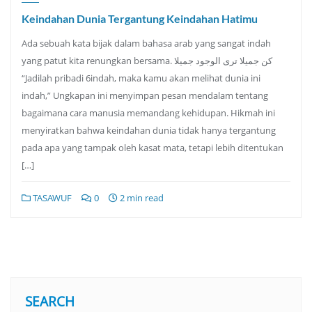
Keindahan Dunia Tergantung Keindahan Hatimu
Ada sebuah kata bijak dalam bahasa arab yang sangat indah
yang patut kita renungkan bersama. كن جميلا ترى الوجود جميلا
“Jadilah pribadi 6indah, maka kamu akan melihat dunia ini
indah,” Ungkapan ini menyimpan pesan mendalam tentang
bagaimana cara manusia memandang kehidupan. Hikmah ini
menyiratkan bahwa keindahan dunia tidak hanya tergantung
pada apa yang tampak oleh kasat mata, tetapi lebih ditentukan
[…]
TASAWUF
0
2 min read
SEARCH