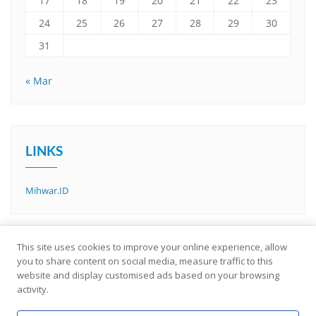
17
18
19
20
21
22
23
24
25
26
27
28
29
30
31
« Mar
LINKS
Mihwar.ID
This site uses cookies to improve your online experience, allow
you to share content on social media, measure traffic to this
website and display customised ads based on your browsing
activity.