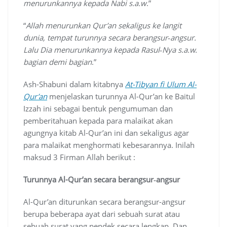
menurunkannya kepada Nabi s.a.w
.”
“
Allah menurunkan Qur’an sekaligus ke langit
dunia, tempat turunnya secara berangsur‐angsur.
Lalu Dia menurunkannya kepada Rasul‐Nya s.a.w.
bagian demi bagian
.”
Ash-Shabuni dalam kitabnya
At-Tibyan fi Ulum Al-
Qur’an
menjelaskan turunnya Al-Qur’an ke Baitul
Izzah ini sebagai bentuk pengumuman dan
pemberitahuan kepada para malaikat akan
agungnya kitab Al-Qur’an ini dan sekaligus agar
para malaikat menghormati kebesarannya. Inilah
maksud 3 Firman Allah berikut :
Turunnya Al-Qur’an secara berangsur‐angsur
Al-Qur’an diturunkan secara berangsur-angsur
berupa beberapa ayat dari sebuah surat atau
sebuah surat yang pendek secara lengkap. Dan