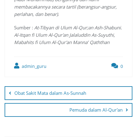
membacakannya secara tartil (berangsur-angsur,
perlahan, dan benar).
Sumber :
At-Tibyan di Ulum Al-Qur;an Ash-Shabuni.
Al-Itqan fi Ulum Al-Qur’an Jalaluddin As-Suyuthi,
Mabahits fi Ulum Al-Qur’an Manna’ Qaththan
admin_guru
0
Post
navigation
Obat Sakit Mata dalam As-Sunnah
Pemuda dalam Al-Qur’an