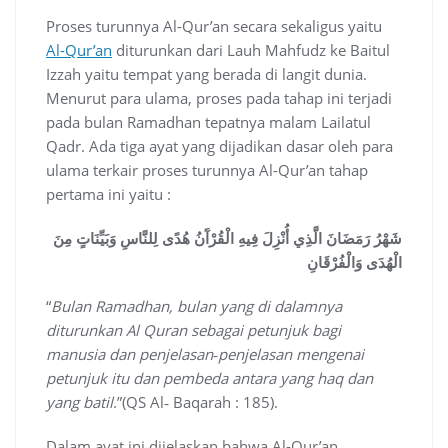
Proses turunnya Al-Qur’an secara sekaligus yaitu
Al-Qur’an
diturunkan dari Lauh Mahfudz ke Baitul
Izzah yaitu tempat yang berada di langit dunia.
Menurut para ulama, proses pada tahap ini terjadi
pada bulan Ramadhan tepatnya malam Lailatul
Qadr. Ada tiga ayat yang dijadikan dasar oleh para
ulama terkair proses turunnya Al-Qur’an tahap
pertama ini yaitu :
شَهْرُ رَمَضَانَ الَّذِي أُنْزِلَ فِيهِ الْقُرْآَنُ هُدًى لِلنَّاسِ وَبَيِّنَاتٍ مِنَ
الْهُدَى وَالْفُرْقَانِ
“
Bulan Ramadhan, bulan yang di dalamnya
diturunkan Al Quran sebagai petunjuk bagi
manusia dan penjelasan‐penjelasan mengenai
petunjuk itu dan pembeda antara yang haq dan
yang batil
.”(QS Al‐ Baqarah : 185).
Dalam ayat ini dijelaskan bahwa Al-Qur’an