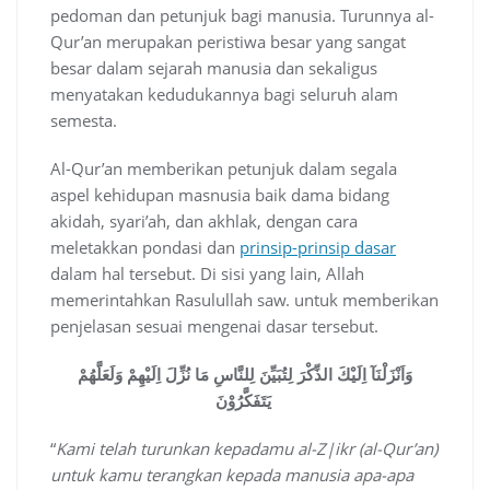
pedoman dan petunjuk bagi manusia. Turunnya al-
Qur’an merupakan peristiwa besar yang sangat
besar dalam sejarah manusia dan sekaligus
menyatakan kedudukannya bagi seluruh alam
semesta.
Al-Qur’an memberikan petunjuk dalam segala
aspel kehidupan masnusia baik dama bidang
akidah, syari’ah, dan akhlak, dengan cara
meletakkan pondasi dan
prinsip-prinsip dasar
dalam hal tersebut. Di sisi yang lain, Allah
memerintahkan Rasulullah saw. untuk memberikan
penjelasan sesuai mengenai dasar tersebut.
وَاَنْزَلْنَآ اِلَيْكَ الذِّكْرَ لِتُبَيِّنَ لِلنَّاسِ مَا نُزِّلَ اِلَيْهِمْ وَلَعَلَّهُمْ
يَتَفَكَّرُوْنَ
“
Kami telah turunkan kepadamu al-Z|ikr (al-Qur’an)
untuk kamu terangkan kepada manusia apa-apa