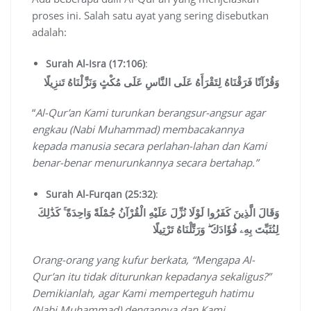
proses ini. Salah satu ayat yang sering disebutkan
adalah:
Surah Al-Isra (17:106)
:
وَقُرْآنًا فَرَقْنَاهُ لِتَقْرَأَهُ عَلَى النَّاسِ عَلَى مُكْثٍ وَنَزَّلْنَاهُ تَنزِيلًا
“
Al-Qur’an Kami turunkan berangsur-angsur agar
engkau (Nabi Muhammad) membacakannya
kepada manusia secara perlahan-lahan dan Kami
benar-benar menurunkannya secara bertahap.”
Surah Al-Furqan (25:32)
:
وَقَالَ الَّذِينَ كَفَرُوا لَوْلَا نُزِّلَ عَلَيْهِ الْقُرْآنُ جُمْلَةً وَاحِدَةً ۚ كَذَٰلِكَ
لِنُثَبِّتَ بِهِۦ فُؤَادَكَ ۖ وَرَتَّلْنَاهُ تَرْتِيلًا
Orang-orang yang kufur berkata, “Mengapa Al-
Qur’an itu tidak diturunkan kepadanya sekaligus?”
Demikianlah, agar Kami memperteguh hatimu
(Nabi Muhammad) dengannya dan Kami