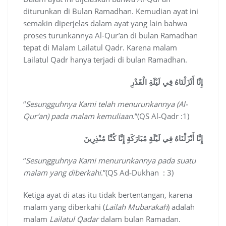
diturunkan di Bulan Ramadhan. Kemudian ayat ini
semakin diperjelas dalam ayat yang lain bahwa
proses turunkannya Al-Qur’an di bulan Ramadhan
tepat di Malam Lailatul Qadr. Karena malam
Lailatul Qadr hanya terjadi di bulan Ramadhan.
إِنَّا أَنْزَلْنَاهُ فِي لَيْلَةِ الْقَدْرِ
“
Sesungguhnya Kami telah menurunkannya (Al-
Qur’an) pada malam kemuliaan
.”(QS Al‐Qadr :1)
إِنَّا أَنْزَلْنَاهُ فِي لَيْلَةٍ مُبَارَكَةٍ إِنَّا كُنَّا مُنْذِرِينَ
“
Sesungguhnya Kami menurunkannya pada suatu
malam yang diberkahi
.”(QS Ad‐Dukhan : 3)
Ketiga ayat di atas itu tidak bertentangan, karena
malam yang diberkahi (
Lailah Mubarakah
) adalah
malam
Lailatul Qadar
dalam bulan Ramadan.