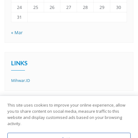
24
25
26
27
28
29
30
31
« Mar
LINKS
Mihwar.ID
This site uses cookies to improve your online experience, allow
you to share content on social media, measure traffic to this
website and display customised ads based on your browsing
activity.